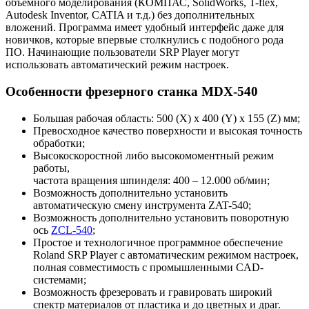
объемного моделирования (КОМПАС, SolidWorks, T-flex,
Autodesk Inventor, CATIA и т.д.) без дополнительных
вложений. Программа имеет удобный интерфейс даже для
новичков, которые впервые столкнулись с подобного рода
ПО. Начинающие пользователи SRP Player могут
использовать автоматический режим настроек.
Особенности фрезерного станка MDX-540
Большая рабочая область: 500 (X) x 400 (Y) x 155 (Z) мм;
Превосходное качество поверхности и высокая точность
обработки;
Высокоскоростной либо высокомоментный режим
работы,
частота вращения шпинделя: 400 – 12.000 об/мин;
Возможность дополнительно установить
автоматическую смену инструмента ZAT-540;
Возможность дополнительно установить поворотную
ось
ZCL-540
;
Простое и технологичное программное обеспечение
Roland SRP Player с автоматическим режимом настроек,
полная совместимость с промышленными CAD-
системами;
Возможность фрезеровать и гравировать широкий
спектр материалов от пластика и до цветных и драг.