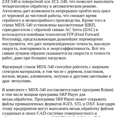
ZAT-540 и поворотной оси ZCL-540, что позволит выполнить
четырехосевую обработку в автоматическом режиме.
Автосмена дает возможность непрерывно пройти весь цикл
от черновой до чистовой работы, что снижает время
серийного и мелкосерийного производства. Кроме того в
станке MDX-540 установлены высокоточные ШВП,
серводвигатели с обратной связью AC Servo (DAC) и
используется новейшая технология FFP (Feed Forward
Processing), предсказывающая дальнейшее перемещение
инструмента, что дает непревзойденную точность, высокую
скорость, повторяемость и энергоэффективность. Всё это
самым лучшим образом сказывается на скорости и точности
работ, даже при больших нагрузках.
Фрезерный станок MDX-540 способен работать с широким
спектром материалов, в том числе с деревом, пластиком,
воском, медью, алюминием, латунью и другими цветными и
драг. металлами.
В комплекте с MDX-540 поставляется пакет программ Roland,
в том числе мощная программа
SRP Player
для
механ.обработки. Программа SRP Player может открывать
файлы промышленных форматов IGES, STL и DXF. Благодаря
этому предприятия могут выполнять механ.обработку файлов
созданных в своих CAD-системах поверхностного и