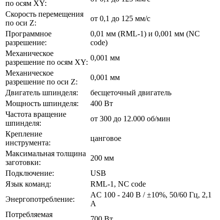
по осям XY:
Скорость перемещения
от 0,1 до 125 мм/с
по оси Z:
Программное
0,01 мм (RML-1) и 0,001 мм (NC
разрешение:
code)
Механическое
0,001 мм
разрешение по осям XY:
Механическое
0,001 мм
разрешение по оси Z:
Двигатель шпинделя:
бесщеточный двигатель
Мощность шпинделя:
400 Вт
Частота вращение
от 300 до 12.000 об/мин
шпинделя:
Крепление
цанговое
инструмента:
Максимальная толщина
200 мм
заготовки:
Подключение:
USB
Язык команд:
RML-1, NC code
AC 100 - 240 В / ±10%, 50/60 Гц, 2,1
Энергопотребление:
А
Потребляемая
700 Вт