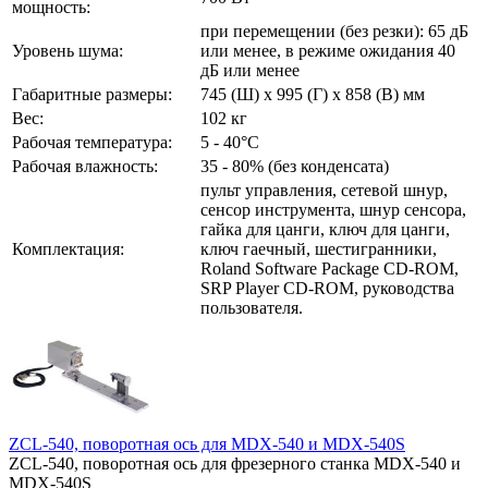
мощность:
при перемещении (без резки): 65 дБ
Уровень шума:
или менее, в режиме ожидания 40
дБ или менее
Габаритные размеры:
745 (Ш) x 995 (Г) x 858 (В) мм
Вес:
102 кг
Рабочая температура:
5 - 40°С
Рабочая влажность:
35 - 80% (без конденсата)
пульт управления, сетевой шнур,
сенсор инструмента, шнур сенсора,
гайка для цанги, ключ для цанги,
Комплектация:
ключ гаечный, шестигранники,
Roland Software Package CD-ROM,
SRP Player CD-ROM, руководства
пользователя.
ZCL-540, поворотная ось для MDX-540 и MDX-540S
ZCL-540, поворотная ось для фрезерного станка MDX-540 и
MDX-540S